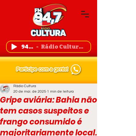
94,7 FM
Rádio Cultura de Guanambi
Rádio Cultura
20 de mai. de 2025
1 min de leitura
Gripe aviária: Bahia não
tem casos suspeitos e
frango consumido é
majoritariamente local.