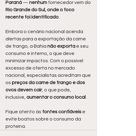
Paraná 
— 
nenhum 
fornecedor vem do 
Rio Grande do Sul, onde o foco 
recente foi identificado
.
Embora o cenário nacional acenda 
alertas para a exportação da carne 
de frango, a Bahia
 não exporta
 e seu 
consumo é interno, o que deve 
minimizar impactos. Com o possível 
excesso de oferta no mercado 
nacional, especialistas acreditam que 
os
 preços da carne de frango e dos 
ovos devem cair
, o que pode, 
inclusive, 
aumentar o consumo local
.
Fique atento às 
fontes confiáveis
 e 
evite boatos sobre o consumo da 
proteína.