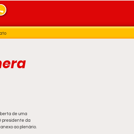
ato
mera
oberta de uma 
O presidente da 
 anexo ao plenário.