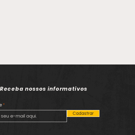
Receba nossos informativos
e
Cadastrar
gido da Justiça por
cídio é capturado
ar à rodoviária de