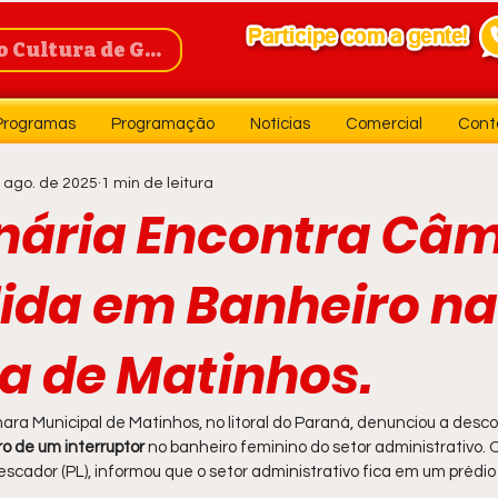
Cultura de Guanambi
Programas
Programação
Notícias
Comercial
Cont
 ago. de 2025
1 min de leitura
nária Encontra Câ
ida em Banheiro na
 de Matinhos.
ra Municipal de Matinhos, no litoral do Paraná, denunciou a desc
o de um interruptor
 no banheiro feminino do setor administrativo. 
scador (PL), informou que o setor administrativo fica em um prédio