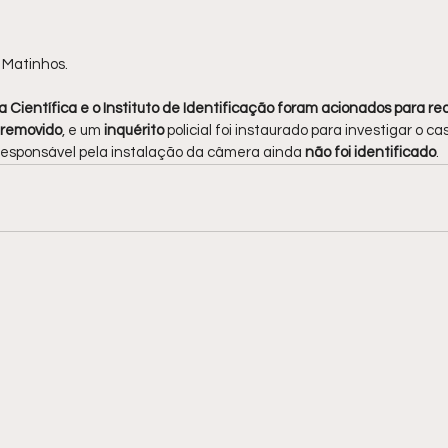
 Matinhos.
ia Científica e o Instituto de Identificação foram acionados para real
removido
, e um 
inquérito 
policial foi instaurado para investigar o ca
responsável pela instalação da câmera ainda 
não foi identificado
.