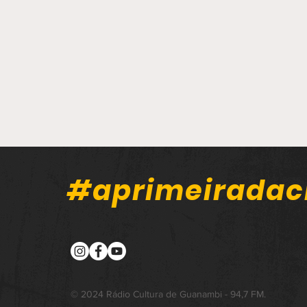
#aprimeiradac
Carreta carregada com
sal tomba na BR-030, em
© 2024 Rádio Cultura de Guanambi - 94,7 FM.
Malhada