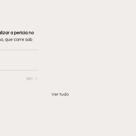
izar a perícia no 
so, que corre sob 
Ver tudo