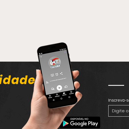
idade
Inscreva-s
Homem passa por
Fora
cirurgia após ser
homi
agredido com golpe de
cheg