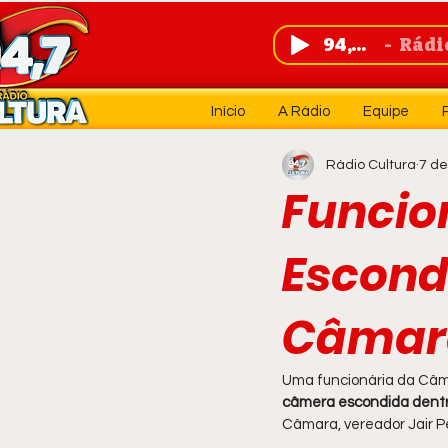
94,7 FM
Rádio 
Início
A Rádio
Equipe
Rádio Cultura
7 de
Funcio
Escond
Câmara
Uma funcionária da Câma
câmera escondida dentr
Câmara, vereador Jair Pe