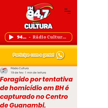
94,7 FM
Rádio Cultura de Guanambi
Rádio Cultura
19 de fev.
1 min de leitura
Foragido por tentativa
de homicídio em BH é
capturado no Centro
de Guanambi.