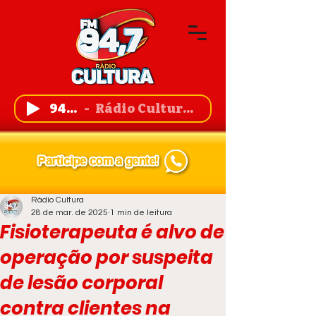
94,7 FM
Rádio Cultura de Guanambi
Rádio Cultura
28 de mar. de 2025
1 min de leitura
Fisioterapeuta é alvo de
operação por suspeita
de lesão corporal
contra clientes na