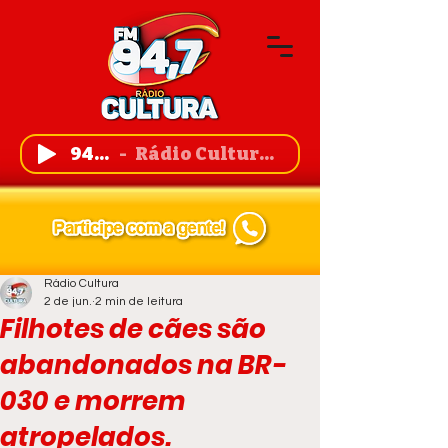
94,7 FM
Rádio Cultura de Guanambi
Rádio Cultura
2 de jun.
2 min de leitura
Filhotes de cães são
abandonados na BR-
030 e morrem
atropelados.