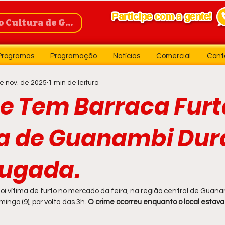
Cultura de Guanambi
Programas
Programação
Notícias
Comercial
Cont
e nov. de 2025
1 min de leitura
te Tem Barraca Fur
ra de Guanambi Dur
ugada.
foi vítima de furto no mercado da feira, na região central de Guanam
ngo (9), por volta das 3h. 
O crime ocorreu enquanto o local estav