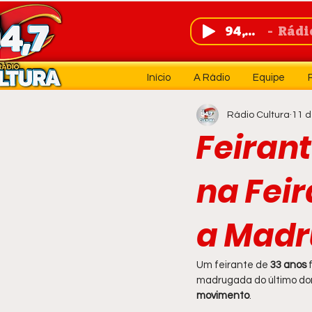
94,7 FM
Rádio 
Início
A Rádio
Equipe
Rádio Cultura
11 d
Feiran
na Fei
a Madr
Um feirante de
 33 anos
 
madrugada do último domi
movimento
.