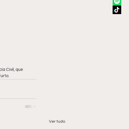
ia Civil, que 
urto.
Ver tudo