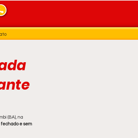
ato
tada
ante
bi (BA), na 
a fechado e sem 