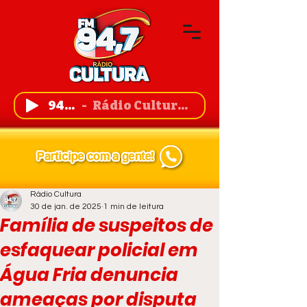
94,7 FM
Rádio Cultura de Guanambi
Rádio Cultura
30 de jan. de 2025
1 min de leitura
Família de suspeitos de
esfaquear policial em
Água Fria denuncia
ameaças por disputa