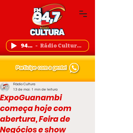
94,7 FM
Rádio Cultura de Guanambi
Rádio Cultura
13 de mai.
1 min de leitura
ExpoGuanambi
começa hoje com
abertura, Feira de
Negócios e show