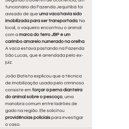
Segundo o boletim de ocorrência, um 
funcionário da Fazenda Jequitibá foi 
avisado de que
 uma vaca havia sido 
imobilizada para ser transportada
. No 
local, o vaqueiro encontrou o animal 
com a 
marca do ferro JBP e um 
carimbo amarelo numerado na orelha
. 
A vaca estava pastando na Fazenda 
São Lucas, que é arrendada pelo ex-
juiz.
João Batista explicou que a técnica 
de imobilização usada pelo criminoso 
consiste em
 forçar a perna dianteira 
do animal sobre o pescoço
, uma 
manobra comum entre ladrões de 
gado na região. Ele solicitou 
providências policiais 
para investigar 
o caso.