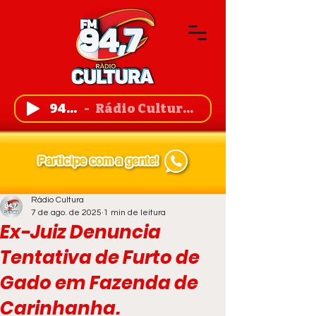
94,7 FM
Rádio Cultura de Guanambi
Rádio Cultura
7 de ago. de 2025
1 min de leitura
Ex-Juiz Denuncia
Tentativa de Furto de
Gado em Fazenda de
Carinhanha.