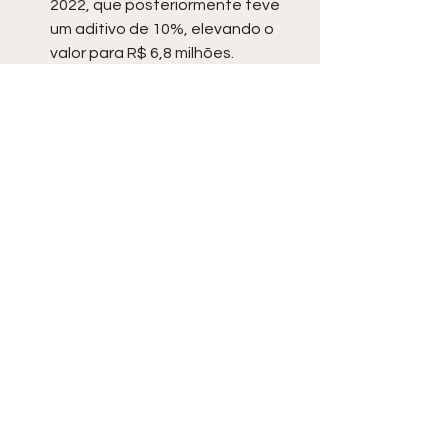
2022, que posteriormente teve 
um aditivo de 10%, elevando o 
valor para R$ 6,8 milhões.
O MP-SP segue investigando o caso, 
e novos desdobramentos podem 
revelar mais envolvidos no esquema 
de corrupção.
Ver tudo
Posts recentes