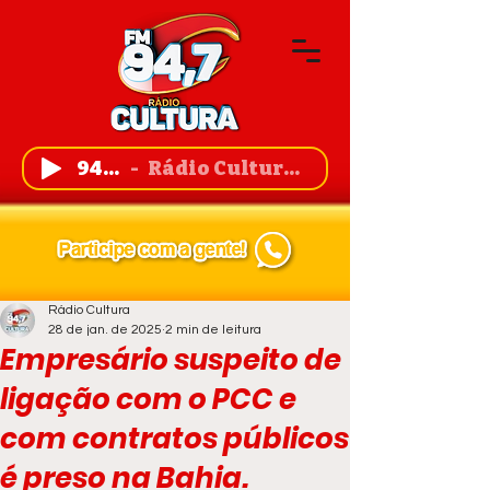
94,7 FM
Rádio Cultura de Guanambi
Rádio Cultura
28 de jan. de 2025
2 min de leitura
Empresário suspeito de
ligação com o PCC e
com contratos públicos
é preso na Bahia.