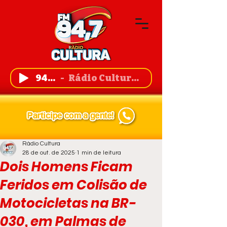
94,7 FM
Rádio Cultura de Guanambi
Rádio Cultura
28 de out. de 2025
1 min de leitura
Dois Homens Ficam
Feridos em Colisão de
Motocicletas na BR-
030, em Palmas de