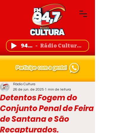
94,7 FM
Rádio Cultura de Guanambi
Rádio Cultura
26 de jun. de 2025
1 min de leitura
Detentos Fogem do
Conjunto Penal de Feira
de Santana e São
Recapturados.