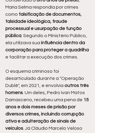
Condenada a 
oito anos de prisão
, 
Maria Selma respondia por crimes 
como 
falsificação de documentos, 
falsidade ideológica, fraude 
processual e usurpação de função 
pública
. Segundo o Ministério Público, 
ela utilizava sua 
influência dentro da 
corporação para proteger a quadrilha 
e facilitar a execução dos crimes.
O esquema criminoso foi 
desarticulado durante a "Operação 
Dublê", em 2021, e envolvia
 outros três 
homens
. Um deles, Pedro Ivan Matos 
Damasceno, recebeu uma pena de 
15 
anos e dois meses de prisão por 
diversos crimes, incluindo corrupção 
ativa e adulteração de sinais de 
veículos
. Já Cláudio Marcelo Veloso 