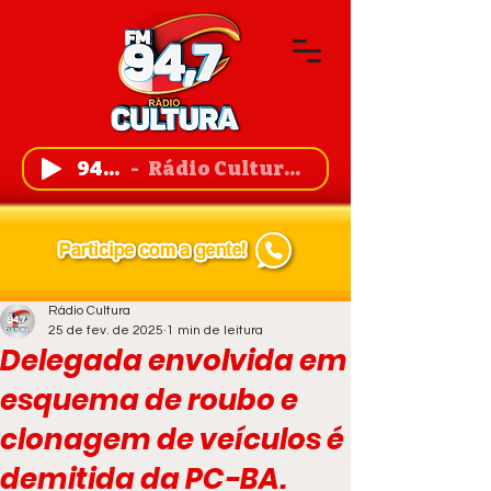
94,7 FM
Rádio Cultura de Guanambi
Rádio Cultura
25 de fev. de 2025
1 min de leitura
Delegada envolvida em
esquema de roubo e
clonagem de veículos é
demitida da PC-BA.