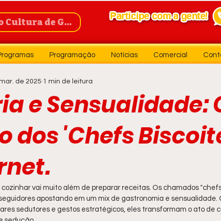
Cultura de Guanambi
Programas
Programação
Notícias
Comercial
Cont
mar. de 2025
1 min de leitura
ia e Sensualidade: 
 dos 'Chefs Biscoit
rnet.
, cozinhar vai muito além de preparar receitas. Os chamados "chefs 
seguidores apostando em um mix de gastronomia e sensualidade. C
hares sedutores e gestos estratégicos, eles transformam o ato de 
e sedução.