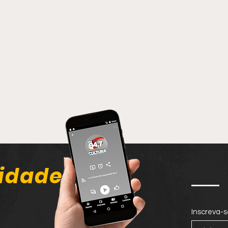
idade
Inscreva-s