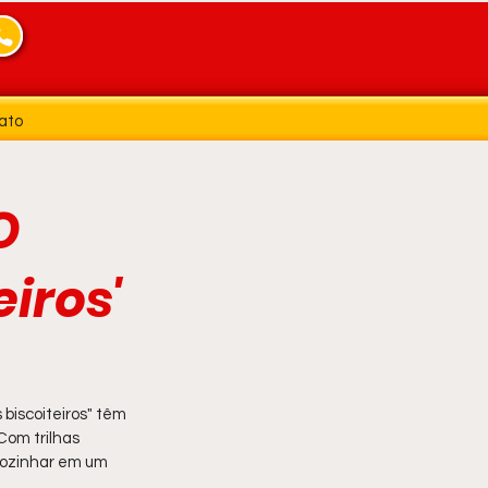
ato
O
eiros'
biscoiteiros" têm 
om trilhas 
cozinhar em um 