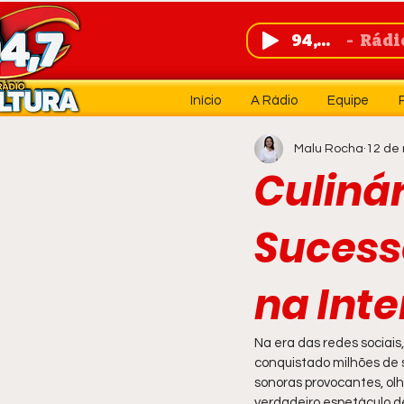
94,7 FM
Rádio 
Início
A Rádio
Equipe
Malu Rocha
12 de 
Culinár
Sucesso
na Inte
Na era das redes sociais
conquistado milhões de 
sonoras provocantes, ol
verdadeiro espetáculo d