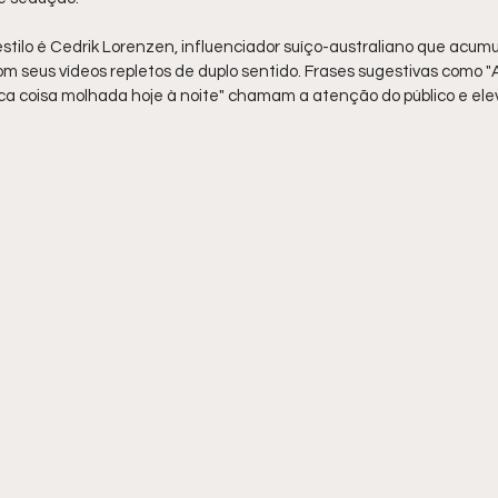
stilo é Cedrik Lorenzen, influenciador suíço-australiano que acumu
m seus vídeos repletos de duplo sentido. Frases sugestivas como "
ca coisa molhada hoje à noite" chamam a atenção do público e ele