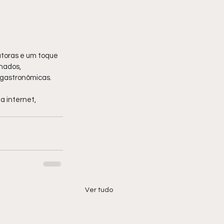
toras e um toque 
nados, 
gastronômicas.
 internet, 
Ver tudo