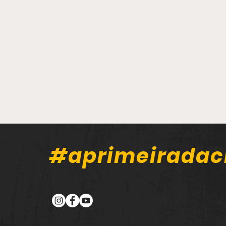
#aprimeiradac
Câmara de Guanambi