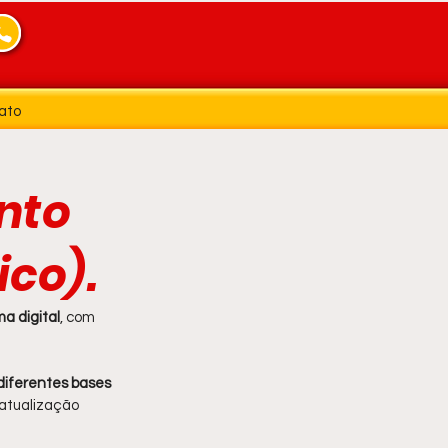
ato
nto
co).
a digital
, com 
diferentes bases 
 atualização 