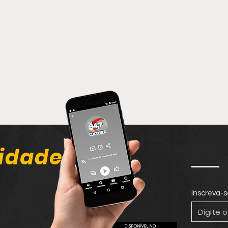
idade
Inscreva-s
Homem causa desordem
Hom