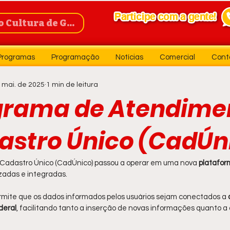
Cultura de Guanambi
Programas
Programação
Notícias
Comercial
Cont
 mai. de 2025
1 min de leitura
rama de Atendime
astro Único (CadÚni
Cadastro Único (CadÚnico) passou a operar em uma nova 
plataform
zadas e integradas.
rmite que os dados informados pelos usuários sejam conectados a 
deral
, facilitando tanto a inserção de novas informações quanto a