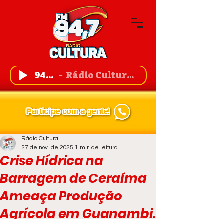
94,7 FM
Rádio Cultura de Guanambi
Rádio Cultura
27 de nov. de 2025
1 min de leitura
Crise Hídrica na
Barragem de Ceraíma
Ameaça Produção
Agrícola em Guanambi.