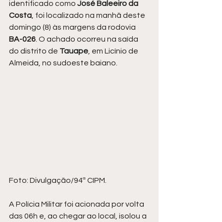
identificado como 
José Baleeiro da 
Costa
, foi localizado na manhã deste 
domingo (8) às margens da rodovia 
BA-026
. O achado ocorreu na saída 
do distrito de 
Tauape
, em Licínio de 
Almeida, no sudoeste baiano.
Foto: Divulgação/94ª CIPM.
A Polícia Militar foi acionada por volta 
das 06h e, ao chegar ao local, isolou a 