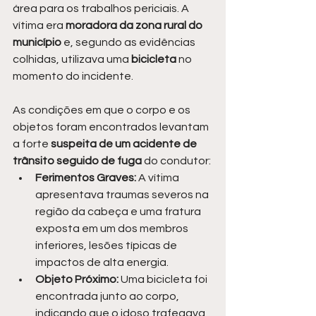
área para os trabalhos periciais. A 
vítima era
 moradora da zona rural do 
município
 e, segundo as evidências 
colhidas, utilizava uma 
bicicleta 
no 
momento do incidente.
As condições em que o corpo e os 
objetos foram encontrados levantam 
a forte 
suspeita de um acidente de 
trânsito seguido de fuga
 do condutor:
Ferimentos Graves:
 A vítima 
apresentava traumas severos na 
região da cabeça e uma fratura 
exposta em um dos membros 
inferiores, lesões típicas de 
impactos de alta energia.
Objeto Próximo:
 Uma bicicleta foi 
encontrada junto ao corpo, 
indicando que o idoso trafegava 