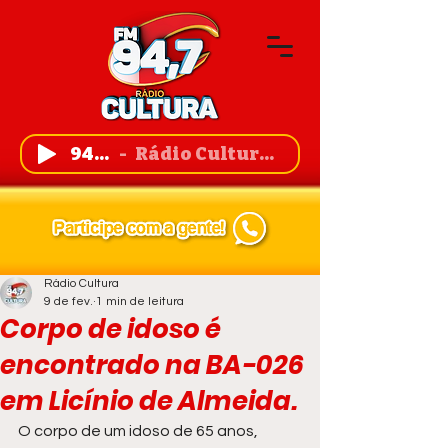
94,7 FM
Rádio Cultura de Guanambi
Rádio Cultura
9 de fev.
1 min de leitura
Corpo de idoso é
encontrado na BA-026
em Licínio de Almeida.
O corpo de um idoso de 65 anos, 