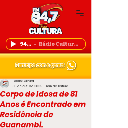
94,7 FM
Rádio Cultura de Guanambi
Rádio Cultura
30 de out. de 2025
1 min de leitura
Corpo de Idosa de 81
Anos é Encontrado em
Residência de
Guanambi.