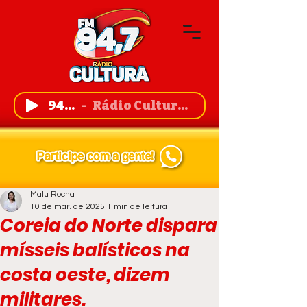
94,7 FM
Rádio Cultura de Guanambi
Malu Rocha
10 de mar. de 2025
1 min de leitura
Coreia do Norte dispara
mísseis balísticos na
costa oeste, dizem
militares.