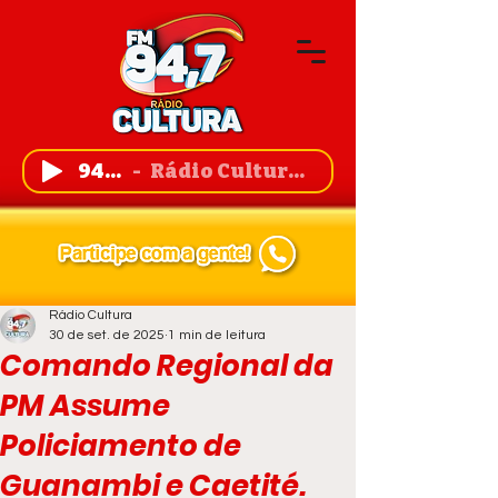
94,7 FM
Rádio Cultura de Guanambi
Rádio Cultura
30 de set. de 2025
1 min de leitura
Comando Regional da
PM Assume
Policiamento de
Guanambi e Caetité.