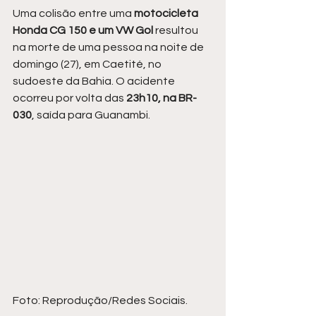
Uma colisão entre uma 
motocicleta 
Honda CG 150 e um VW Gol 
resultou 
na morte de uma pessoa na noite de 
domingo (27), em Caetité, no 
sudoeste da Bahia. O acidente 
ocorreu por volta das
 23h10, na BR-
030
, saída para Guanambi.
Foto: Reprodução/Redes Sociais.