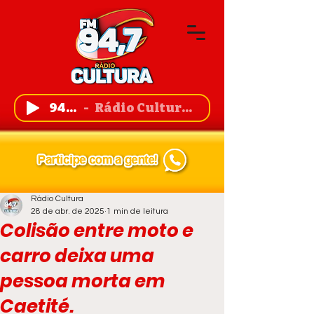
94,7 FM
Rádio Cultura de Guanambi
Rádio Cultura
28 de abr. de 2025
1 min de leitura
Colisão entre moto e
carro deixa uma
pessoa morta em
Caetité.