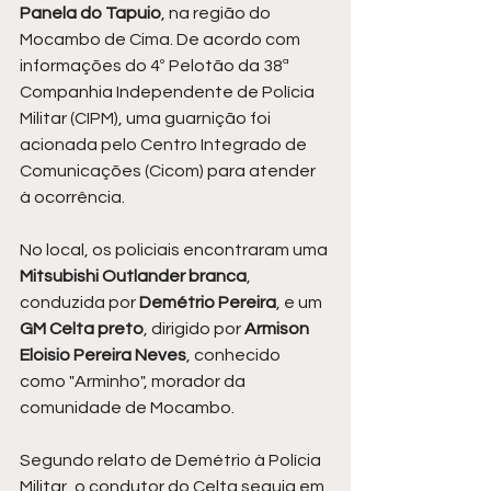
Panela do Tapuio
, na região do 
Mocambo de Cima. De acordo com 
informações do 4º Pelotão da 38ª 
Companhia Independente de Polícia 
Militar (CIPM), uma guarnição foi 
acionada pelo Centro Integrado de 
Comunicações (Cicom) para atender 
à ocorrência.
No local, os policiais encontraram uma 
Mitsubishi Outlander branca
, 
conduzida por 
Demétrio Pereira
, e um 
GM Celta preto
, dirigido por 
Armison 
Eloisio Pereira Neves
, conhecido 
como "Arminho", morador da 
comunidade de Mocambo.
Segundo relato de Demétrio à Polícia 
Militar, o condutor do Celta seguia em