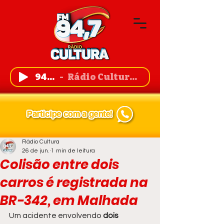
94,7 FM
Rádio Cultura de Guanambi
Rádio Cultura
26 de jun.
1 min de leitura
Colisão entre dois
carros é registrada na
BR-342, em Malhada
Um acidente envolvendo
 dois 