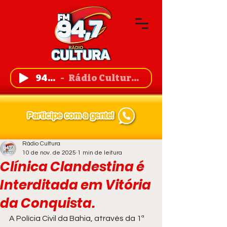
94,7 FM
Rádio Cultura de Guanambi
Rádio Cultura
10 de nov. de 2025
1 min de leitura
Clínica Clandestina é
Interditada em Vitória
da Conquista.
A Polícia Civil da Bahia, através da 1ª 