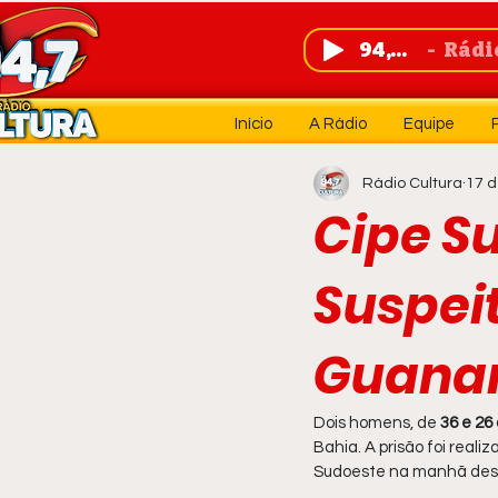
94,7 FM
Rádio 
Início
A Rádio
Equipe
Rádio Cultura
17 d
Cipe S
Suspei
Guana
Dois homens, de
 36 e 26
Bahia. A prisão foi real
Sudoeste na manhã des