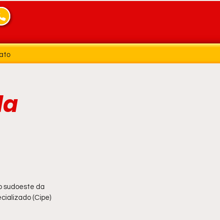
ato
la
o sudoeste da 
ializado (Cipe) 