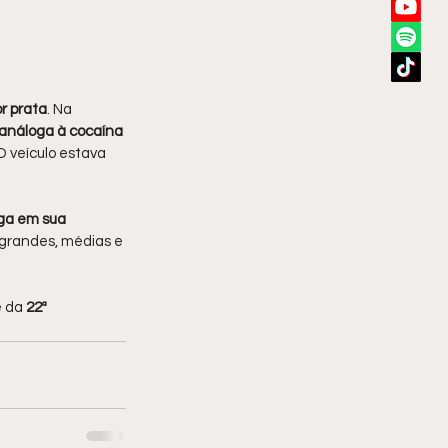
r prata
. Na 
análoga à cocaína 
 O veículo estava 
ga em sua 
 grandes, médias e 
 da 
22ª 