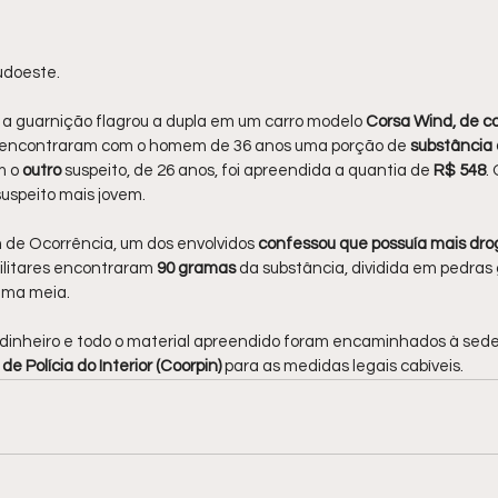
udoeste.
a guarnição flagrou a dupla em um carro modelo 
Corsa Wind, de co
encontraram com o homem de 36 anos uma porção de 
substância 
m o 
outro 
suspeito, de 26 anos, foi apreendida a quantia de 
R$ 548
.
uspeito mais jovem.
 de Ocorrência, um dos envolvidos 
confessou que possuía mais dro
 militares encontraram 
90 gramas 
da substância, dividida em pedras
uma meia.
 o dinheiro e todo o material apreendido foram encaminhados à sede
 Polícia do Interior (Coorpin) 
para as medidas legais cabíveis.