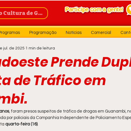
Cultura de Guanambi
Programas
Programação
Notícias
Comercial
Cont
e jul. de 2025
1 min de leitura
udoeste Prende Dup
ta de Tráfico em
mbi.
 anos
, foram presos suspeitos de tráfico de drogas em Guanambi, n
izada por policiais da Companhia Independente de Policiamento Espec
ta 
quarta-feira (16)
.