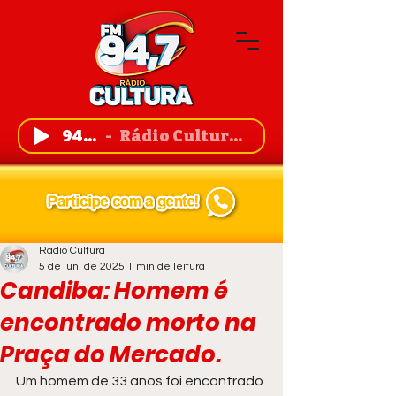
94,7 FM
Rádio Cultura de Guanambi
Rádio Cultura
5 de jun. de 2025
1 min de leitura
Candiba: Homem é
encontrado morto na
Praça do Mercado.
Um homem de 33 anos foi encontrado 