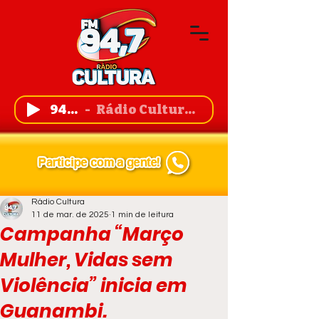
94,7 FM
Rádio Cultura de Guanambi
Rádio Cultura
11 de mar. de 2025
1 min de leitura
Campanha “Março
Mulher, Vidas sem
Violência” inicia em
Guanambi.