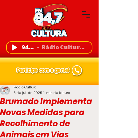
94,7 FM
Rádio Cultura de Guanambi
Rádio Cultura
3 de jul. de 2025
1 min de leitura
Brumado Implementa
Novas Medidas para
Recolhimento de
Animais em Vias