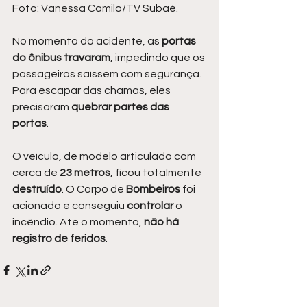
Foto: Vanessa Camilo/TV Subaé.
No momento do acidente, as
 portas 
do ônibus travaram
, impedindo que os 
passageiros saíssem com segurança. 
Para escapar das chamas, eles 
precisaram 
quebrar partes das 
portas
.
O veículo, de modelo articulado com 
cerca de 
23 metros
, ficou totalmente 
destruído
. O Corpo de 
Bombeiros 
foi 
acionado e conseguiu 
controlar 
o 
incêndio. Até o momento, 
não há 
registro de feridos
.