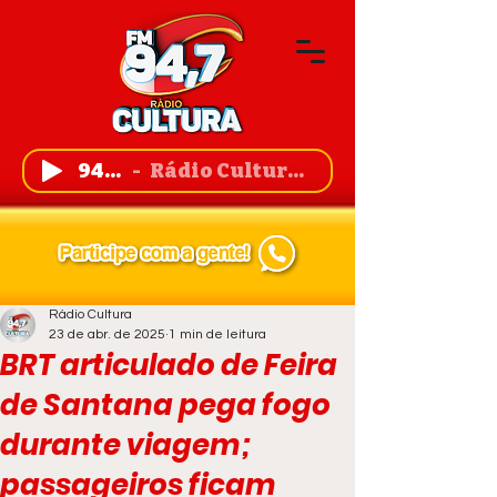
94,7 FM
Rádio Cultura de Guanambi
Rádio Cultura
23 de abr. de 2025
1 min de leitura
BRT articulado de Feira
de Santana pega fogo
durante viagem;
passageiros ficam