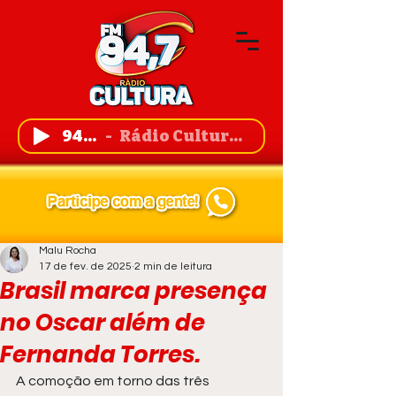
94,7 FM
Rádio Cultura de Guanambi
Malu Rocha
17 de fev. de 2025
2 min de leitura
Brasil marca presença
no Oscar além de
Fernanda Torres.
A comoção em torno das três 