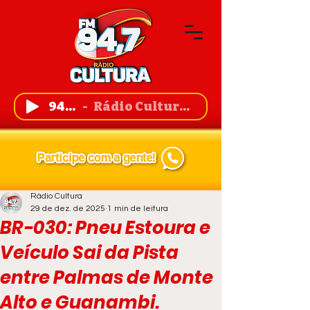
94,7 FM
Rádio Cultura de Guanambi
Rádio Cultura
29 de dez. de 2025
1 min de leitura
BR-030: Pneu Estoura e
Veículo Sai da Pista
entre Palmas de Monte
Alto e Guanambi.