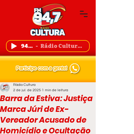
94,7 FM
Rádio Cultura de Guanambi
Rádio Cultura
2 de jul. de 2025
1 min de leitura
Barra da Estiva: Justiça
Marca Júri de Ex-
Vereador Acusado de
Homicídio e Ocultação