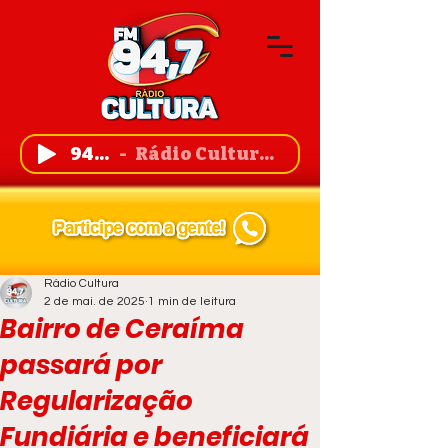
94,7 FM
Rádio Cultura de Guanambi
Rádio Cultura
2 de mai. de 2025
1 min de leitura
Bairro de Ceraíma
passará por
Regularização
Fundiária e beneficiará