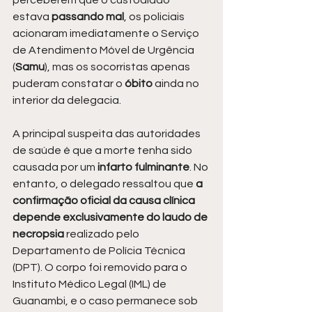
estava 
passando mal
, os policiais 
acionaram imediatamente o Serviço 
de Atendimento Móvel de Urgência 
(
Samu
), mas os socorristas apenas 
puderam constatar o 
óbito 
ainda no 
interior da delegacia.
A principal suspeita das autoridades 
de saúde é que a morte tenha sido 
causada por um
 infarto fulminante
. No 
entanto, o delegado ressaltou que 
a 
confirmação oficial da causa clínica 
depende exclusivamente do laudo de 
necropsia 
realizado pelo 
Departamento de Polícia Técnica 
(DPT). O corpo foi removido para o 
Instituto Médico Legal (IML) de 
Guanambi, e o caso permanece sob 