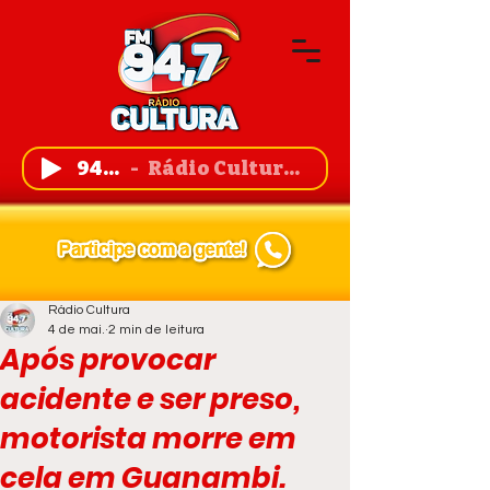
94,7 FM
Rádio Cultura de Guanambi
Rádio Cultura
4 de mai.
2 min de leitura
Após provocar
acidente e ser preso,
motorista morre em
cela em Guanambi.