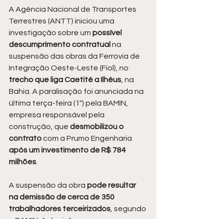
A Agência Nacional de Transportes 
Terrestres (ANTT) iniciou uma 
investigação sobre um 
possível 
descumprimento contratual 
na 
suspensão das obras da Ferrovia de 
Integração Oeste-Leste (Fiol), no 
trecho que liga Caetité a Ilhéus
, na 
Bahia. A paralisação foi anunciada na 
última terça-feira (1º) pela BAMIN, 
empresa responsável pela 
construção, que 
desmobilizou o 
contrato
 com a Prumo Engenharia 
após um investimento de R$ 784 
milhões
.
A suspensão da obra 
pode resultar 
na demissão de cerca de 350 
trabalhadores terceirizados
, segundo 