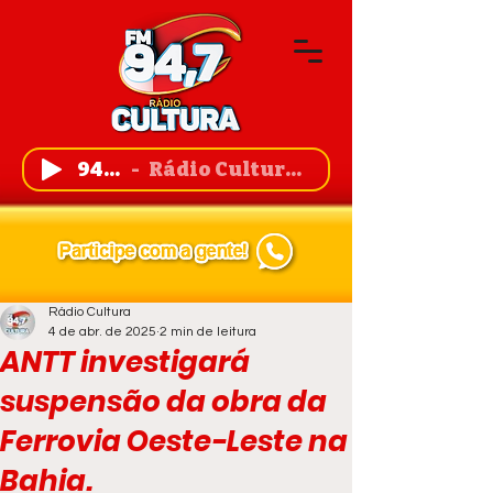
94,7 FM
Rádio Cultura de Guanambi
Rádio Cultura
4 de abr. de 2025
2 min de leitura
ANTT investigará
suspensão da obra da
Ferrovia Oeste-Leste na
Bahia.