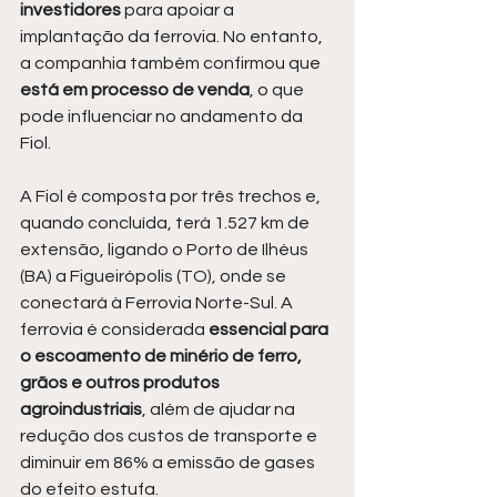
investidores 
para apoiar a 
implantação da ferrovia. No entanto, 
a companhia também confirmou que 
está em processo de venda
, o que 
pode influenciar no andamento da 
Fiol.
A Fiol é composta por três trechos e, 
quando concluída, terá 1.527 km de 
extensão, ligando o Porto de Ilhéus 
(BA) a Figueirópolis (TO), onde se 
conectará à Ferrovia Norte-Sul. A 
ferrovia é considerada 
essencial para 
o escoamento de minério de ferro, 
grãos e outros produtos 
agroindustriais
, além de ajudar na 
redução dos custos de transporte e 
diminuir em 86% a emissão de gases 
do efeito estufa.