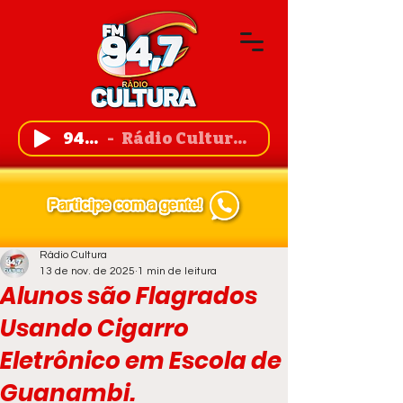
94,7 FM
Rádio Cultura de Guanambi
Rádio Cultura
13 de nov. de 2025
1 min de leitura
Alunos são Flagrados
Usando Cigarro
Eletrônico em Escola de
Guanambi.