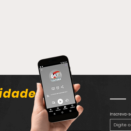
idade
Inscreva-s
Homem passa por
Fora