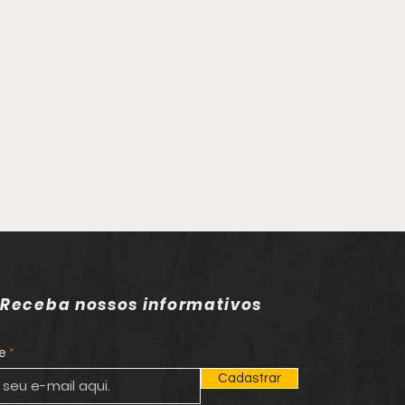
Receba nossos informativos
e
Cadastrar
gido da Justiça por