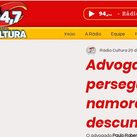
94,7 FM
Rádio 
Início
A Rádio
Equipe
Rádio Cultura
20 d
Advoga
perseg
namora
descum
O advogado 
Paulo Rober