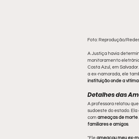
Foto: Reprodução/Redes 
A Justiça havia determi
monitoramento eletrônico
Costa Azul, em Salvador. 
a ex-namorada, ele ta
instituição onde a vítim
Detalhes das Am
A professora relatou que
sudoeste do estado. Ela
com 
ameaças de morte
familiares e amigos
.
"Ele 
ameaçou meu ex-ma