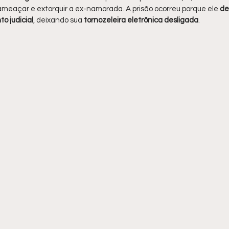
ameaçar e extorquir a ex-namorada. A prisão ocorreu porque ele 
de
o judicial
, deixando sua 
tornozeleira eletrônica desligada
.