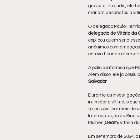
gravar e, no áudio, ele f
marido", desabafou a vít
O delegado Paulo Henriqu
delegacia de Vitória da
explicou quem seria ess
anônimos com ameaças de
estava ficando atormenta
A polícia informou que 
Além disso, ele já possu
Salvador
.
Durante as investigações,
intimidar a vítima, o que 
foi possível por meio de
Interceptação de Sinais 
Mulher (
Deam
/Vitória d
Em setembro de 2024, o 