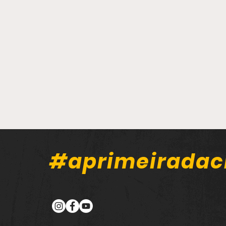
#aprimeiradac
Carreta carregada com