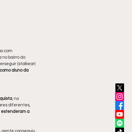
as com 
 no bairro do 
rseguir (stalkear) 
 como aluno da 
quista
, no 
res diferentes, 
 estenderam a 
A gente conseguiu 