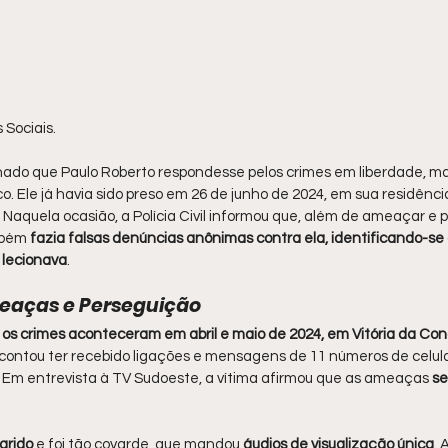
Sociais.
nado que Paulo Roberto respondesse pelos crimes em liberdade, m
. Ele já havia sido preso em 26 de junho de 2024, em sua residência
Naquela ocasião, a Polícia Civil informou que, além de ameaçar e pe
mbém
 fazia falsas denúncias anônimas contra ela, identificando-se
a lecionava
.
eaças e Perseguição
 
os crimes aconteceram em abril e maio de 2024, em Vitória da Con
 contou ter recebido ligações e mensagens de 11 números de celula
. Em entrevista à TV Sudoeste, a vítima afirmou que as ameaças 
se
rido 
e foi tão covarde, que mandou 
áudios de visualização única
. 