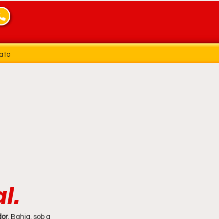
ato
l.
dor
, Bahia, sob a 