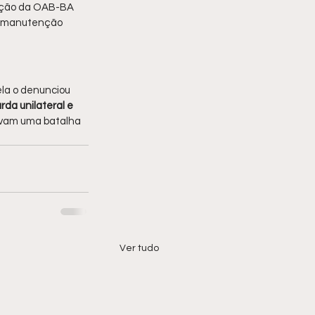
cação da OAB-BA 
ma manutenção 
ela o denunciou 
da unilateral e 
avam uma batalha 
Ver tudo