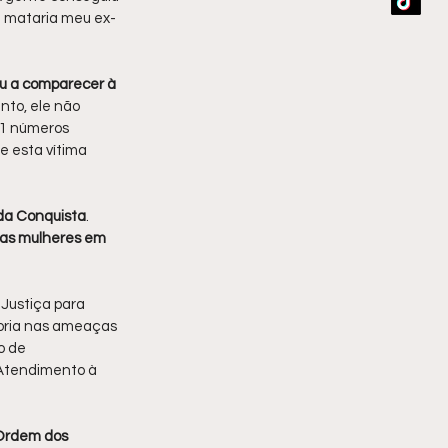
le mataria meu ex-
ou a comparecer à 
to, ele não 
11 números 
 esta vítima 
 da Conquista
. 
ras mulheres em 
 Justiça para 
toria nas ameaças 
o de 
 Atendimento à 
 Ordem dos 