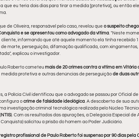
ala que eu teria dois dias para tirar a medida [protetiva], ou então e
ima.
e de Oliveira, responsável pelo caso, revelou que
 o suspeito cheg
 Conquista e se apresentou como advogado da vítima
. "Neste momen
a cliente, informando que até aquele momento ela tinha recebido 
 morte, perseguição, difamação qualificada, com xingamentos, e
da", explicou o investigador.
Paulo Roberto cometeu
 mais de 20 crimes contra a vítima em Vitória
ía medida protetiva e outras denúncias de perseguição 
de duas out
 a Polícia Civil identificou que o advogado se passou por Oficial de
configura o 
crime de falsidade ideológica
. A descoberta de sua au
 uma investigação criminal tecnológica realizada pelo Núcleo Técnic
(
NTIS
). Com os resultados das apurações, a Delegacia Especial de
a Conquista) solicitou a prisão do homem ao Poder Judiciário.
registro profissional de Paulo Roberto foi suspenso por 90 dias pela