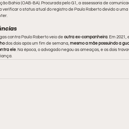
eção Bahia (OAB-BA). Procurada pelo G1, a assessoria de comuni
 verificar o status atual do registro de Paulo Roberto devido a u
ter.
úncias
as contra Paulo Roberto veio de 
outra ex-companheira
. Em 2021, 
lho
 dos dois após um fim de semana,
 mesmo a mãe possuindo a guar
ntra ele
. Na época, o advogado negou as ameaças, e os dois trav
riança.