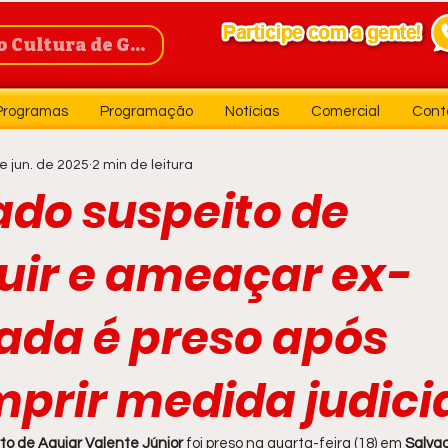
Cultura de Guanambi
Programas
Programação
Notícias
Comercial
Cont
e jun. de 2025
2 min de leitura
do suspeito de
uir e ameaçar ex-
da é preso após
prir medida judicia
to de Aguiar Valente Júnior
 foi preso na quarta-feira (18) em 
Salva