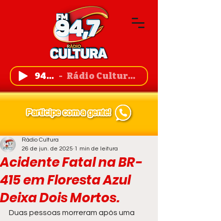
94,7 FM
Rádio Cultura de Guanambi
Rádio Cultura
26 de jun. de 2025
1 min de leitura
Acidente Fatal na BR-
415 em Floresta Azul
Deixa Dois Mortos.
Duas pessoas morreram após uma 