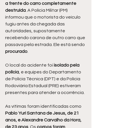
a frente do carro completamente 
destruída
. A Polícia Militar (PM) 
informou que o motorista do veículo 
fugiu antes da chegada das 
autoridades, supostamente 
recebendo carona de outro carro que 
passava pela estrada. Ele está sendo 
procurado
.
O local do acidente foi 
isolado pela 
polícia
, e equipes do Departamento 
de Polícia Técnica (DPT) e da Polícia 
Rodoviária Estadual (PRE) estiveram 
presentes para atender a ocorrência.
As vítimas foram identificadas como
Pablo Yuri Santana de Jesus, de 21 
anos, e Alexandre Carvalho da Hora, 
de 23 anos
. Os 
corpos foram 