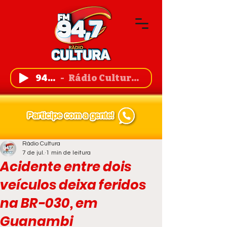
94,7 FM
Rádio Cultura de Guanambi
Rádio Cultura
7 de jul.
1 min de leitura
Acidente entre dois
veículos deixa feridos
na BR-030, em
Guanambi