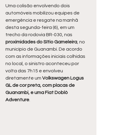
Uma colisão envolvendo dois 
automóveis mobilizou equipes de 
emergência e resgate na manhã 
desta segunda-feira (6), em um 
trecho da rodovia BR-030, nas 
proximidades do Sítio Gameleira
, no 
município de Guanambi. De acordo 
com as informações iniciais colhidas 
no local, o sinistro aconteceu por 
volta das 7h15 e envolveu 
diretamente um 
Volkswagen Logus 
GL de cor preta, com placas de 
Guanambi, e uma Fiat Doblò 
Adventure
.