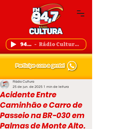
94,7 FM
Rádio Cultura de Guanambi
Rádio Cultura
25 de jun. de 2025
1 min de leitura
Acidente Entre
Caminhão e Carro de
Passeio na BR-030 em
Palmas de Monte Alto.