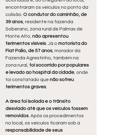
acionadas e, ao chegarem ao local, 
encontraram os veículos no ponto da 
colisão. 
O condutor do caminhão, de 
39 anos
, residente na fazenda 
Soberano, zona rural de Palmas de 
Monte Alto, 
não apresentou 
ferimentos visíveis
. Já o 
motorista do 
Fiat Palio, de 57 anos
, morador da 
Fazenda Agrestinho, também na 
zona rural, 
foi socorrido por populares 
e levado ao hospital da cidade
, onde 
foi constatado que 
não sofreu 
ferimentos graves
.
A área foi isolada e o trânsito 
desviado até que os veículos fossem 
removidos
. Após os procedimentos 
no local, os veículos ficaram sob a
responsabilidade de seus 