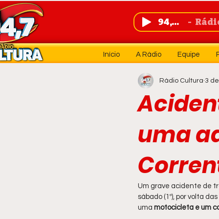
94,7 FM
Rádio 
Início
A Rádio
Equipe
Rádio Cultura
3 de
Aciden
uma ad
Corren
Um grave acidente de tr
sábado (1º), por volta das
uma 
motocicleta e um 