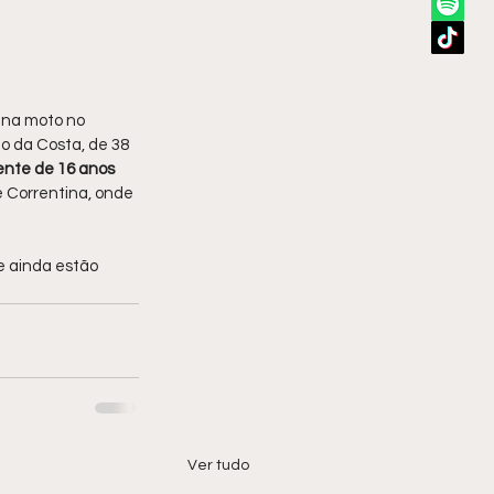
 na moto no 
o da Costa, de 38 
ente de 16 anos 
 Correntina, onde 
e ainda estão 
Ver tudo