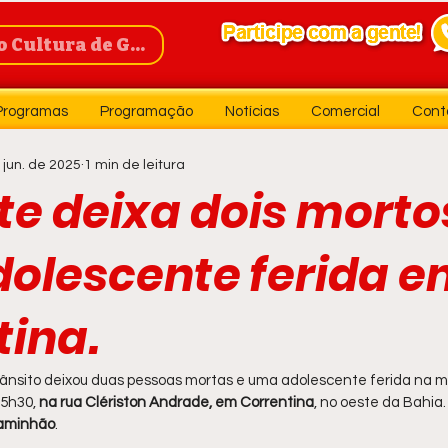
Cultura de Guanambi
Programas
Programação
Notícias
Comercial
Cont
 jun. de 2025
1 min de leitura
te deixa dois morto
olescente ferida 
tina.
ânsito deixou duas pessoas mortas e uma adolescente ferida na 
 5h30, 
na rua Clériston Andrade, em Correntina
, no oeste da Bahia.
caminhão
.