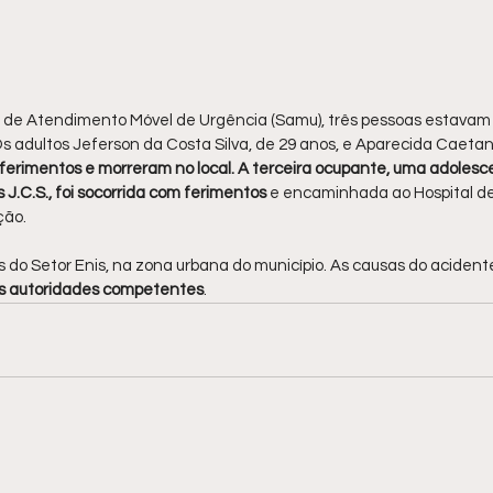
 de Atendimento Móvel de Urgência (Samu), três pessoas estavam
 adultos Jeferson da Costa Silva, de 29 anos, e Aparecida Caetan
s ferimentos e morreram no local. A terceira ocupante, uma adolesc
s J.C.S., foi socorrida com ferimentos
 e encaminhada ao Hospital de
ção.
 do Setor Enis, na zona urbana do município. As causas do acident
as autoridades competentes
.