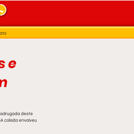
ato
s e
em
madrugada deste 
 A colisão envolveu 